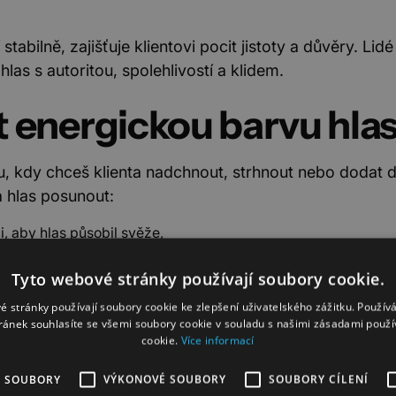
stabilně, zajišťuje klientovi pocit jistoty a důvěry. Li
hlas s autoritou, spolehlivostí a klidem.
t energickou barvu hla
, kdy chceš klienta nadchnout, strhnout nebo dodat 
a hlas posunout:
i, aby hlas působil svěže,
ý se okamžitě promítne do barvy hlasu,
Tyto webové stránky používají soubory cookie.
é stránky používají soubory cookie ke zlepšení uživatelského zážitku. Použív
 ne překotně,
ránek souhlasíte se všemi soubory cookie v souladu s našimi zásadami použí
cookie.
Více informací
zy, které zvýrazní klíčová sdělení.
É SOUBORY
VÝKONOVÉ SOUBORY
SOUBORY CÍLENÍ