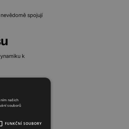
dé nevědomě spojují
su
dynamiku k
áním našich
vání souborů
FUNKČNÍ SOUBORY