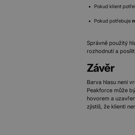
Corp
Pokud klient potř
.link
MR
Micr
Pokud potřebuje
m
Corp
.c.bi
SRM_B
Micr
Corp
Správně použitý hla
.c.bi
rozhodnutí a posíli
ANONCHK
Micr
Corp
.c.cla
Závěr
bscookie
Link
Corp
.www
Barva hlasu není vr
svSession
Wix.
Peakforce může bý
.www
hovorem a uzavřen
SM
.c.cla
zjistíš, že klienti 
MR
Micr
Corp
.c.cla
lidc
Micr