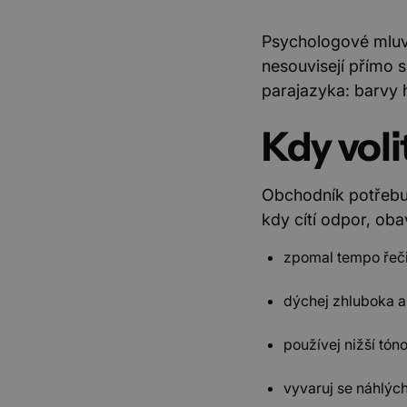
Psychologové mluv
nesouvisejí přímo s
parajazyka: barvy 
Kdy voli
Obchodník potřebuje
kdy cítí odpor, ob
zpomal tempo řeči
dýchej zhluboka a
používej nižší tó
vyvaruj se náhlých