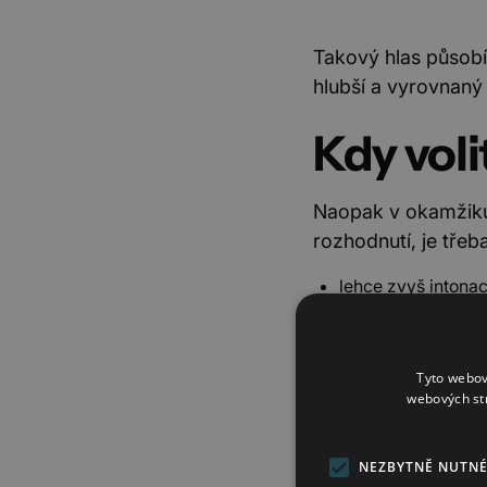
Takový hlas působí 
hlubší a vyrovnaný 
Kdy voli
Naopak v okamžiku
rozhodnutí, je třeb
lehce zvyš intonac
zapoj úsměv, kter
Tyto webov
mluv svižněji, ale
webových st
vkládej krátké pau
NEZBYTNĚ NUTN