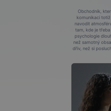
Obchodník, který
komunikaci totiž
navodit atmosféru
tam, kde je třeba
psychologie dlouh
než samotný obsah
dřív, než si poslu