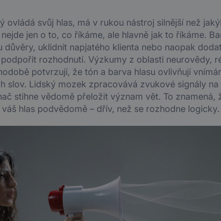
 ovládá svůj hlas, má v rukou nástroj silnější než jak
 nejde jen o to, co říkáme, ale hlavně jak to říkáme. B
 důvěry, uklidnit napjatého klienta nebo naopak dodat
 podpořit rozhodnutí. Výzkumy z oblasti neurovědy, r
odobě potvrzují, že tón a barva hlasu ovlivňují vnímá
 slov. Lidský mozek zpracovává zvukové signály na 
chač stihne vědomě přeložit význam vět. To znamená, ž
váš hlas podvědomě – dřív, než se rozhodne logicky.