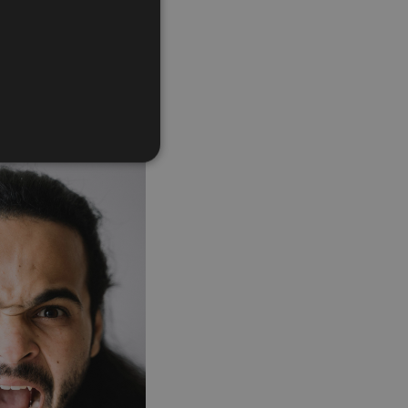
ny v hlasu jako na
e jeho ochota
řazené soubory
účtu. Webové stránky nelze
 synchronizace se
ých zemích
ečením stránek při