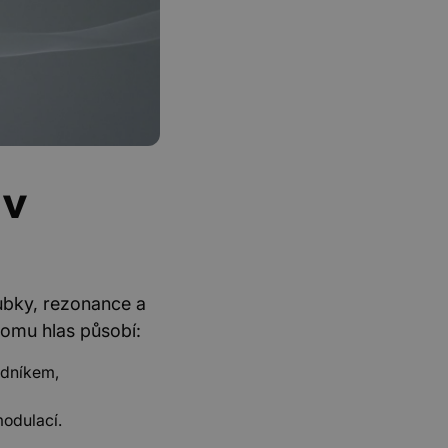
 v
oubky, rezonance a
tomu hlas působí:
udníkem,
modulací.