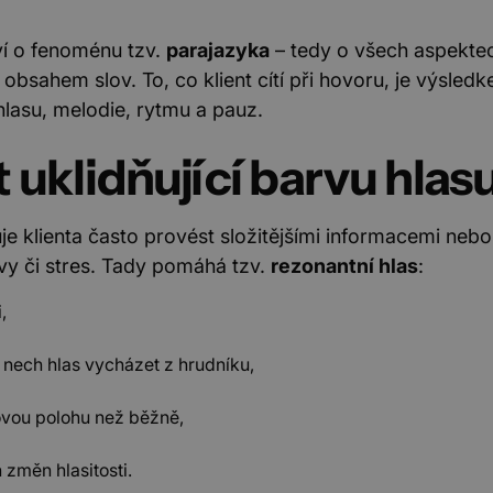
í o fenoménu tzv.
parajazyka
– tedy o všech aspektec
 obsahem slov. To, co klient cítí při hovoru, je výsled
hlasu, melodie, rytmu a pauz.
t uklidňující barvu hlas
 klienta často provést složitějšími informacemi nebo u
avy či stres. Tady pomáhá tzv.
rezonantní hlas
:
,
 nech hlas vycházet z hrudníku,
novou polohu než běžně,
 změn hlasitosti.