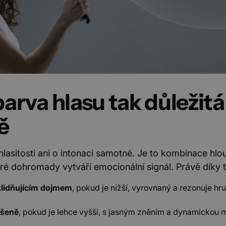
barva hlasu tak důležitá
ě
hlasitosti ani o intonaci samotné. Je to kombinace hl
eré dohromady vytváří emocionální signál. Právě díky 
lidňujícím dojmem
, pokud je nižší, vyrovnaný a rezonuje hr
dšeně
, pokud je lehce vyšší, s jasným zněním a dynamickou 