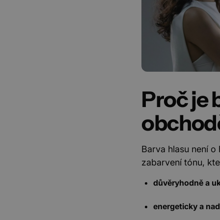
Proč je 
obchod
Barva hlasu není o 
zabarvení tónu, kt
důvěryhodně a uk
energeticky a na