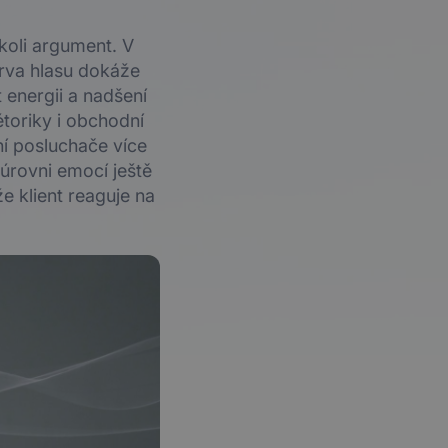
ýkoli argument. V
arva hlasu dokáže
 energii a nadšení
étoriky i obchodní
ní posluchače více
úrovni emocí ještě
e klient reaguje na