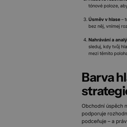
tónové poloze, aby
CookieScriptConsent
Co
ww
Úsměv v hlase
– t
li_gc
Li
bez něj, vnímej roz
Co
.l
Nahrávání a anal
bSession
Wi
sleduj, kdy tvůj hl
.w
mezi těmito poloh
ssr-caching
ww
Název
Barva hl
Posky
Název
li_sugr
/ Do
Posky
Název
Dom
strategi
flaretrk
_ga
Googl
.peakf
_gcl_au
Goog
_clck
.peak
_clsk
Obchodní úspěch ne
_fbp
Meta
_ga_XQVH9LES9R
.peakf
podporuje rozhodnut
Inc.
.peak
podceňuje – a práv
UserMatchHistory
Link