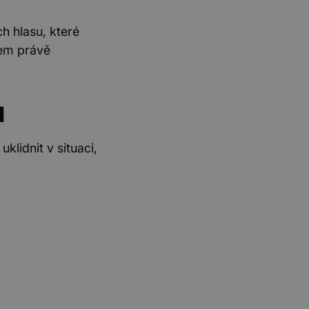
h hlasu, které
kem právě
u
klidnit v situaci,