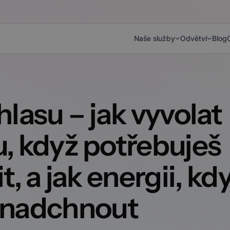
Naše služby
Odvětví
Blog
hlasu – jak vyvolat
, když potřebuješ
t, a jak energii, kd
 nadchnout