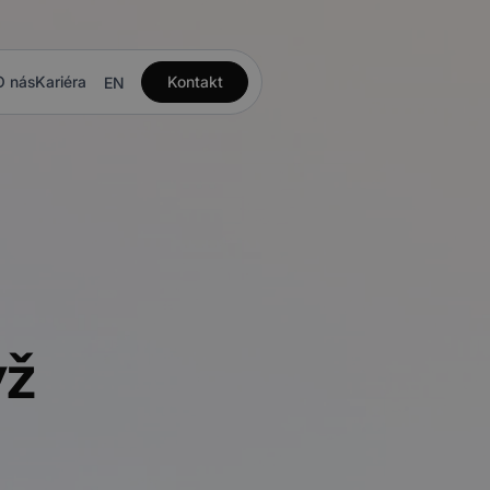
O nás
Kariéra
Kontakt
EN
yž