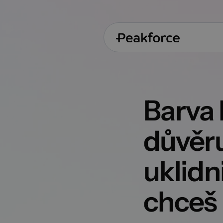
Barva 
důvěru
uklidni
chceš