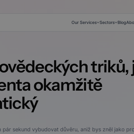
Our Services
Sectors
Blog
Abo
ovědeckých triků, 
ienta okamžitě
tický
m pár sekund vybudovat důvěru, aniž bys zněl jako p