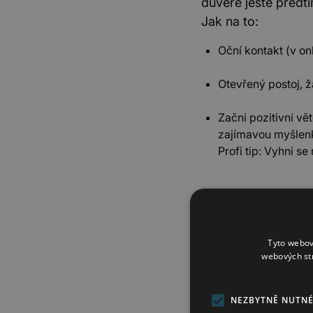
důvěře ještě předtí
Jak na to:
Oční kontakt (v on
Otevřený postoj, 
Začni pozitivní vě
zajímavou myšlenk
Profi tip: Vyhni s
4. Doty
magie
Tyto webov
webových st
Proč to funguje: Fy
je často nemožná 
NEZBYTNĚ NUTN