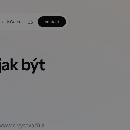
ut Us
Career
contact
CS
jak být
rodavač vysavačů z