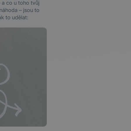
– a co u toho tvůj
náhoda – jsou to
ak to udělat: