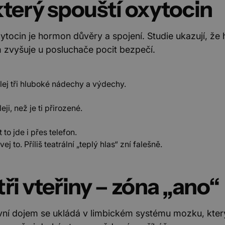
 který spouští oxytocin
ytocin je hormon důvěry a spojení. Studie ukazují, že hl
zvyšuje u posluchače pocit bezpečí.
ej tři hluboké nádechy a výdechy.
i, než je ti přirozené.
 to jde i přes telefon.
ej to. Příliš teatrální „teplý hlas“ zní falešně.
 tři vteřiny – zóna „ano“
rvní dojem se ukládá v limbickém systému mozku, kter