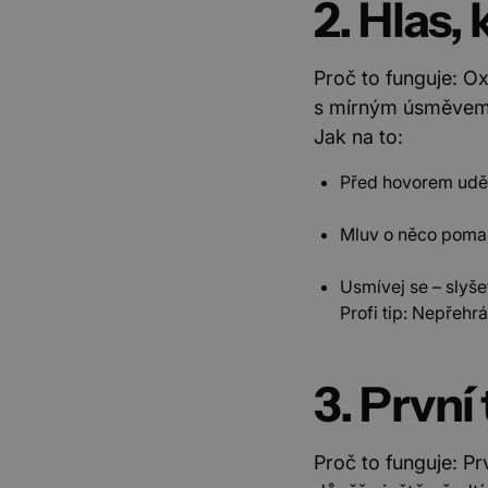
2. Hlas,
Proč to funguje: Ox
s mírným úsměvem 
Jak na to:
Před hovorem uděl
Mluv o něco pomalej
Usmívej se – slyšet
Profi tip: Nepřehráv
3. První
Proč to funguje: P