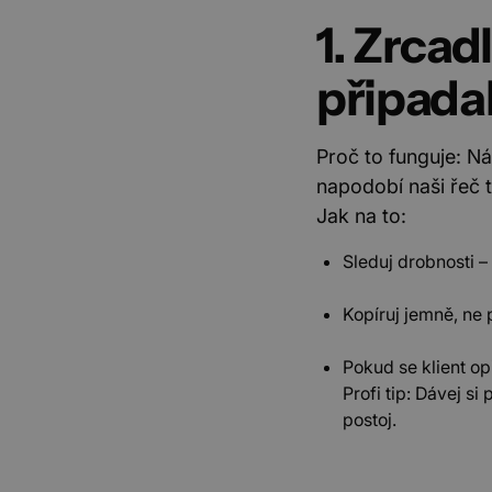
1. Zrcad
připadal
Proč to funguje: N
napodobí naši řeč t
Jak na to:
Sleduj drobnosti – 
Kopíruj jemně, ne 
Pokud se klient opř
Profi tip: Dávej si
postoj.