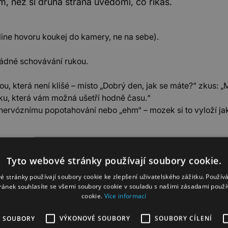
m, než si druhá strana uvědomí, co říkáš.
line hovoru koukej do kamery, ne na sebe).
žádné schovávání rukou.
tou, která není klišé – místo „Dobrý den, jak se máte?“ zkus: 
u, která vám možná ušetří hodně času.“
e nervóznímu popotahování nebo „ehm“ – mozek si to vyloží jak
k bez dotyku – proxemi
Tyto webové stránky používají soubory cookie.
é stránky používají soubory cookie ke zlepšení uživatelského zážitku. Použív
ránek souhlasíte se všemi soubory cookie v souladu s našimi zásadami použí
cookie.
Více informací
zická blízkost zvyšuje hladinu dopaminu a pocit propo
(nebo nevhodná).
É SOUBORY
VÝKONOVÉ SOUBORY
SOUBORY CÍLENÍ