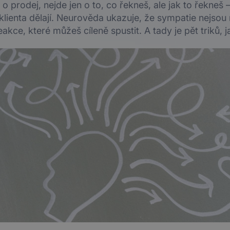
 o prodej, nejde jen o to, co řekneš, ale jak to řekneš 
lienta dělají. Neurověda ukazuje, že sympatie nejsou 
kce, které můžeš cíleně spustit. A tady je pět triků, j