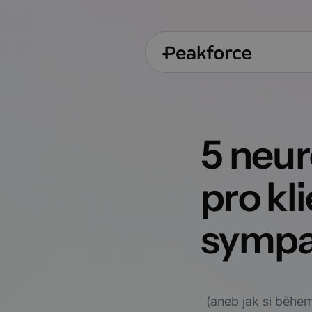
5 neur
pro kl
sympa
(aneb jak si běhe