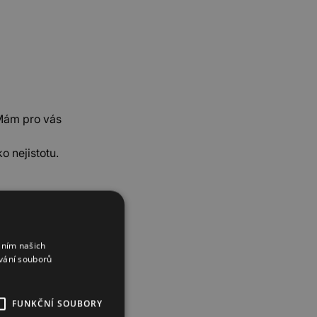
„Mám pro vás
o nejistotu.
cká
áním našich
vání souborů
jení, ale v obchodě
FUNKČNÍ SOUBORY