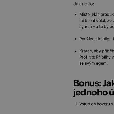
Jak na to:
CookieScriptConsent
Co
ww
Místo „Náš produkt
mi klient volal, že
li_gc
Li
synem – a to by be
Co
.l
bSession
Wi
Používej detaily – 
.w
ssr-caching
ww
Krátce, aby příbě
Profi tip: Příběhy
se svým egem.
Název
Posky
Název
li_sugr
/ Do
Posky
Název
Dom
flaretrk
Bonus: Jak
_ga
Googl
.peakf
_gcl_au
Goog
_clck
.peak
jednoho 
_clsk
_fbp
Meta
_ga_XQVH9LES9R
.peakf
Inc.
Vstup do hovoru s 
.peak
UserMatchHistory
Link