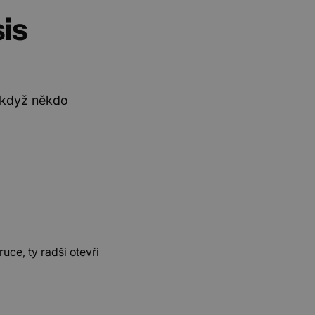
sis
e když někdo
ruce, ty radši otevři