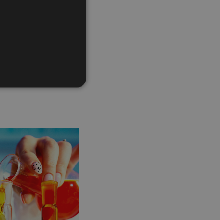
zu.
ém.
řazené soubory
účtu. Webové stránky nelze
 synchronizace se
ých zemích
ečením stránek při