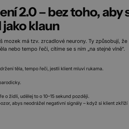
lení 2.0 – bez toho, aby 
 jako klaun
áš mozek má tzv. zrcadlové neurony. Ty způsobují, ž
ěla nebo tempo řeči, cítíme se s ním „na stejné vlně“.
držení těla, tempo řeči, jestli klient mluví rukama.
parodicky.
e o židli, udělej to o 10–15 sekund později.
 pozor, abys neodrážel negativní signály – když si klient zkříží 