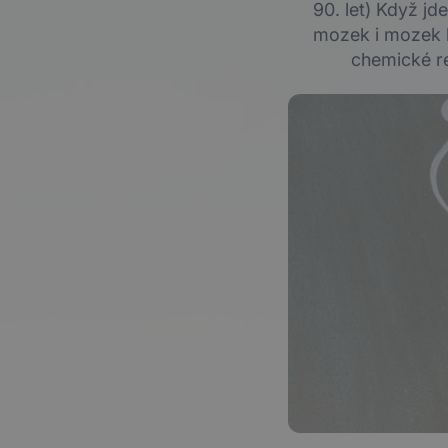
90. let) Když jde
mozek i mozek k
chemické rea